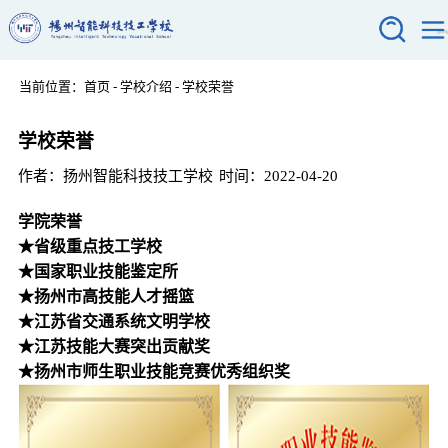
首页
当前位置：
首页
-
学校介绍
-
学校荣誉
搜索
学校介绍
学校荣誉
学校概况
专业介绍
教师风采
作者：扬州智能科技技工学校
时间：2022-04-20
现代服务系
新闻资讯
学校荣誉
交通运输系
政策文件
学院荣誉
招生报名
校园风貌
智能控制系
★
省级
重点技工学校
学校动态
招生简章
校园生活
★
国
家职业技能鉴定所
信息技术系
招生计划
学生风采
升学就业
★
扬州市
高技能人才
摇篮
报名入口
社团活动
★
江苏省
交通
系统
文明
学校
升学通道
学校招聘
联系我们
★
江苏技能大赛突出贡献奖
活动花絮
实习就业
★
扬州市师生职业技能竞赛优秀组织奖