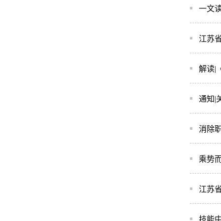
一文
江苏省
解读
通知|
消除职
乘势
江苏省
技能